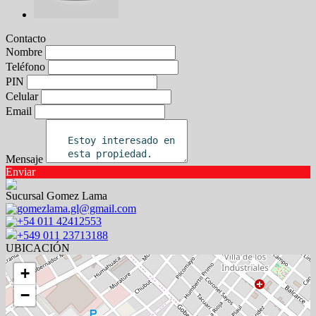
Contacto
Nombre
Teléfono
PIN
Celular
Email
Mensaje
Enviar
Sucursal Gomez Lama
gomezlama.gl@gmail.com
+54 011 42412553
+549 011 23713188
UBICACIÓN
+
−