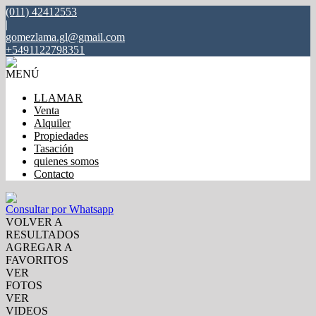
(011) 42412553
|
gomezlama.gl@gmail.com
+5491122798351
MENÚ
LLAMAR
Venta
Alquiler
Propiedades
Tasación
quienes somos
Contacto
Consultar por Whatsapp
VOLVER A
RESULTADOS
AGREGAR A
FAVORITOS
VER
FOTOS
VER
VIDEOS