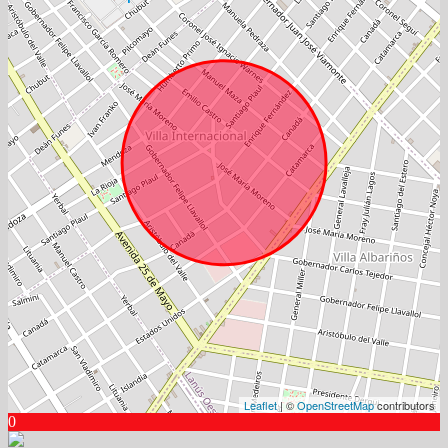
Leaflet
| ©
OpenStreetMap
contributors
0