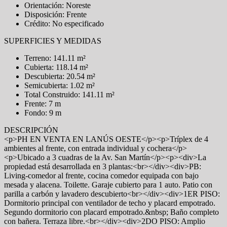
Orientación: Noreste
Disposición: Frente
Crédito: No especificado
SUPERFICIES Y MEDIDAS
Terreno: 141.11 m²
Cubierta: 118.14 m²
Descubierta: 20.54 m²
Semicubierta: 1.02 m²
Total Construido: 141.11 m²
Frente: 7 m
Fondo: 9 m
DESCRIPCIÓN
<p>PH EN VENTA EN LANÚS OESTE</p><p>Tríplex de 4
ambientes al frente, con entrada individual y cochera</p>
<p>Ubicado a 3 cuadras de la Av. San Martín</p><p><div>La
propiedad está desarrollada en 3 plantas:<br></div><div>PB:
Living-comedor al frente, cocina comedor equipada con bajo
mesada y alacena. Toilette. Garaje cubierto para 1 auto. Patio con
parilla a carbón y lavadero descubierto<br></div><div>1ER PISO:
Dormitorio principal con ventilador de techo y placard empotrado.
Segundo dormitorio con placard empotrado.&nbsp; Baño completo
con bañera. Terraza libre.<br></div><div>2DO PISO: Amplio