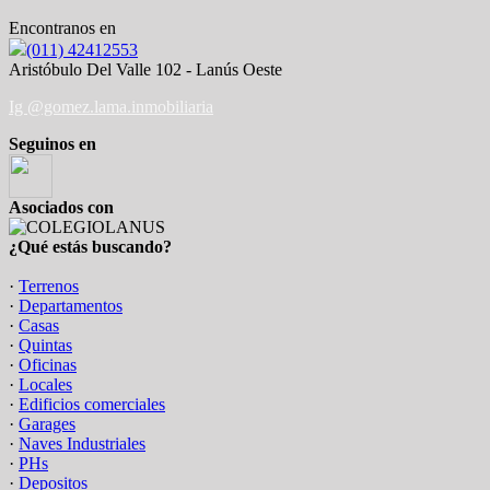
Encontranos en
(011) 42412553
Aristóbulo Del Valle 102 - Lanús Oeste
Ig @gomez.lama.inmobiliaria
Seguinos en
Asociados con
¿Qué estás buscando?
·
Terrenos
·
Departamentos
·
Casas
·
Quintas
·
Oficinas
·
Locales
·
Edificios comerciales
·
Garages
·
Naves Industriales
·
PHs
·
Depositos