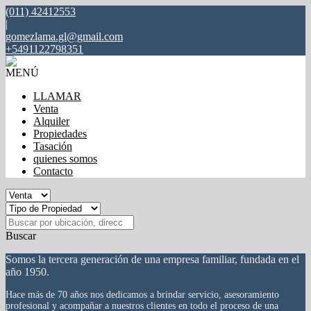
(011) 42412553
|
gomezlama.gl@gmail.com
+5491122798351
MENÚ
LLAMAR
Venta
Alquiler
Propiedades
Tasación
quienes somos
Contacto
Buscar
Somos la tercera generación de una empresa familiar, fundada en el
año 1950.
Hace más de 70 años n
os dedicamos a brindar servicio, asesoramiento
profesional y acompañar a nuestros clientes en todo el proceso de una