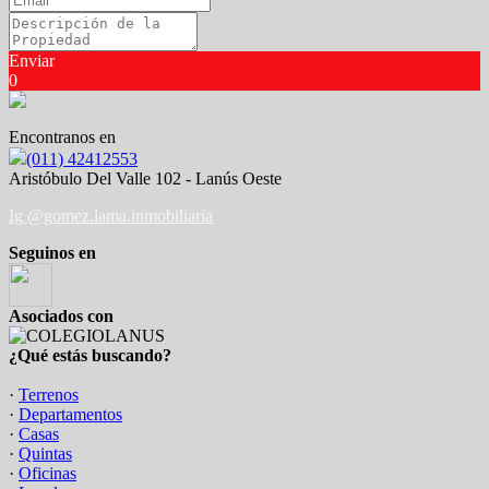
Enviar
0
Encontranos en
(011) 42412553
Aristóbulo Del Valle 102 - Lanús Oeste
Ig @gomez.lama.inmobiliaria
Seguinos en
Asociados con
¿Qué estás buscando?
·
Terrenos
·
Departamentos
·
Casas
·
Quintas
·
Oficinas