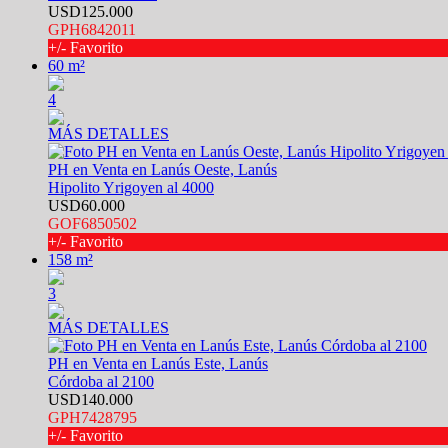
USD125.000
GPH6842011
+/- Favorito
60 m²
4
MÁS DETALLES
PH en Venta en Lanús Oeste, Lanús
Hipolito Yrigoyen al 4000
USD60.000
GOF6850502
+/- Favorito
158 m²
3
MÁS DETALLES
PH en Venta en Lanús Este, Lanús
Córdoba al 2100
USD140.000
GPH7428795
+/- Favorito