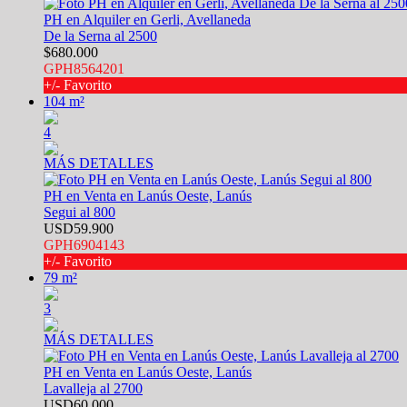
PH en Alquiler en Gerli, Avellaneda
De la Serna al 2500
$680.000
GPH8564201
+/- Favorito
104 m²
4
MÁS DETALLES
PH en Venta en Lanús Oeste, Lanús
Segui al 800
USD59.900
GPH6904143
+/- Favorito
79 m²
3
MÁS DETALLES
PH en Venta en Lanús Oeste, Lanús
Lavalleja al 2700
USD60.000