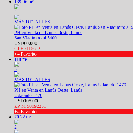
139.96 m²
2
MÁS DETALLES
PH en Venta en Lanús Oeste, Lanús
San Vladimiro al 5400
USD60.000
GPH7116612
+/- Favorito
118 m²
5
MÁS DETALLES
PH en Venta en Lanús Oeste, Lanús
Udaondo 1479
USD105.000
ZP-M-50092251
+/- Favorito
70.22 m²
2