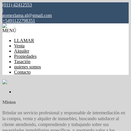
(011) 42412553
|
gomezlama.gl@gmail.com
+5491122798351
MENÚ
LLAMAR
Venta
Alquiler
Propiedades
Tasación
quienes somos
Contacto
Mision
Brindar un servicio profesional y responsable de intermediación en
la compra, venta y alquiler de inmuebles, buscando satisfacer al
cliente atendiendo, comprendiendo y trabajando sobre sus
necesidades inmobiliarias específicas, y aportando valor a los