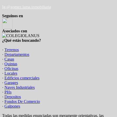
Ig @gomez.lama.inmobiliaria
Seguinos en
Asociados con
¿Qué estás buscando?
·
Terrenos
·
Departamentos
·
Casas
·
Quintas
·
Oficinas
·
Locales
·
Edificios comerciales
·
Garages
·
Naves Industriales
·
PHs
·
Depositos
·
Fondos De Comercio
·
Galpones
Todas las medidas enunciadas son meramente orientativas, las