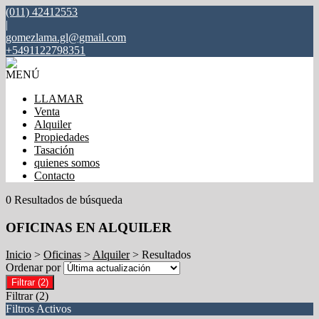
(011) 42412553
|
gomezlama.gl@gmail.com
+5491122798351
MENÚ
LLAMAR
Venta
Alquiler
Propiedades
Tasación
quienes somos
Contacto
0 Resultados de búsqueda
OFICINAS EN ALQUILER
Inicio
>
Oficinas
>
Alquiler
> Resultados
Ordenar por
Filtrar
(2)
Filtrar
(2)
Filtros Activos