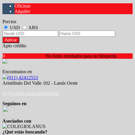
Oficinas
Alquiler
Precios
USD
ARS
Aplicar
Apto crédito
0
No hubo resultados para su búsqueda
Encontranos en
(011) 42412553
Aristóbulo Del Valle 102 - Lanús Oeste
Ig @gomez.lama.inmobiliaria
Seguinos en
Asociados con
¿Qué estás buscando?